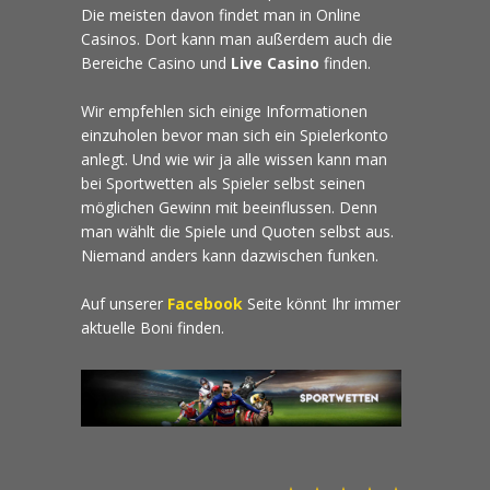
Die meisten davon findet man in Online
Casinos. Dort kann man außerdem auch die
Bereiche Casino und
Live Casino
finden.
Wir empfehlen sich einige Informationen
einzuholen bevor man sich ein Spielerkonto
anlegt. Und wie wir ja alle wissen kann man
bei Sportwetten als Spieler selbst seinen
möglichen Gewinn mit beeinflussen. Denn
man wählt die Spiele und Quoten selbst aus.
Niemand anders kann dazwischen funken.
Auf unserer
Facebook
Seite könnt Ihr immer
aktuelle Boni finden.