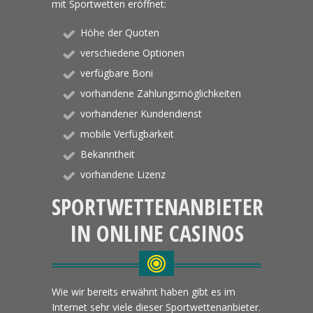
mit Sportwetten eröffnet:
Höhe der Quoten
verschiedene Optionen
verfügbare Boni
vorhandene Zahlungsmöglichkeiten
vorhandener Kundendienst
mobile Verfügbarkeit
Bekanntheit
vorhandene Lizenz
SPORTWETTENANBIETER
IN ONLINE CASINOS
Wie wir bereits erwähnt haben gibt es im
Internet sehr viele dieser Sportwettenanbieter.