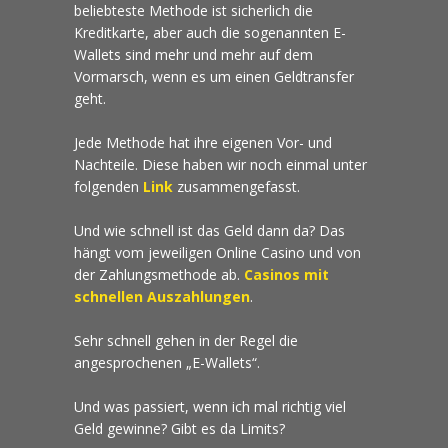
beliebteste Methode ist sicherlich die
Kreditkarte, aber auch die sogenannten E-
Wallets sind mehr und mehr auf dem
Vormarsch, wenn es um einen Geldtransfer
geht.
Jede Methode hat ihre eigenen Vor- und
Nachteile. Diese haben wir noch einmal unter
folgenden
Link
zusammengefasst.
Und wie schnell ist das Geld dann da? Das
hängt vom jeweiligen Online Casino und von
der Zahlungsmethode ab.
Casinos mit
schnellen Auszahlungen
.
Sehr schnell gehen in der Regel die
angesprochenen „E-Wallets“.
Und was passiert, wenn ich mal richtig viel
Geld gewinne? Gibt es da Limits?