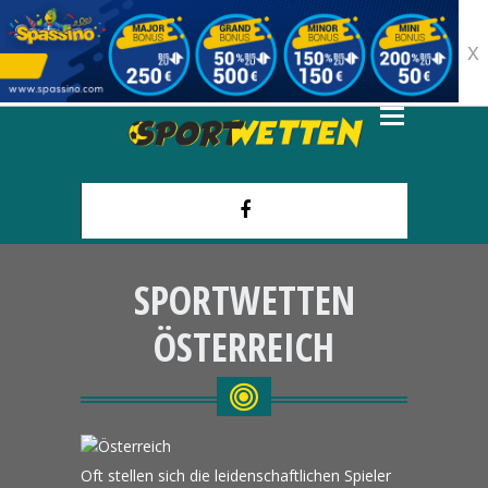
X
SPORTWETTEN
ÖSTERREICH
Oft stellen sich die leidenschaftlichen Spieler