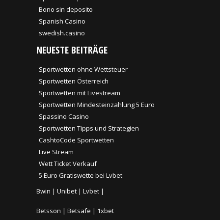
Bono sin deposito
Spanish Casino
swedish.casino
NEUESTE BEITRÄGE
Sportwetten ohne Wettsteuer
Sportwetten Österreich
Sportwetten mit Livestream
Sportwetten Mindesteinzahlung 5 Euro
Spassino Casino
Sportwetten Tipps und Strategien
CashtoCode Sportwetten
Live Stream
Wett Ticket Verkauf
5 Euro Gratiswette bei Lvbet
Bwin | Unibet | Lvbet |
Betsson | Betsafe | 1xbet