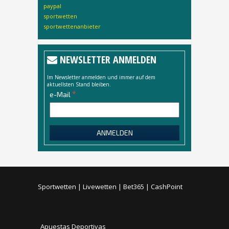
paypal
sportwetten
sportwettenanbieter
NEWSLETTER ANMELDEN
Im Newsletter anmelden und immer auf dem
aktuellsten Stand bleiben.
Sportwetten | Livewetten | Bet365 | CashPoint
Apuestas Deportivas